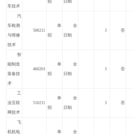
招
日制
车技术
汽
车检测
单
全
500211
3
否
与维修
招
日制
技术
智
能制造
单
全
460201
3
否
装备技
招
日制
术
工
单
全
业互联
510211
3
否
招
日制
网技术
飞
机机电
单
全