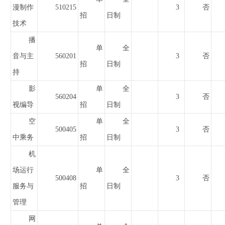
漫制作
510215
3
否
招
日制
技术
播
单
全
音与主
560201
3
否
招
日制
持
影
单
全
560204
3
否
视编导
招
日制
空
单
全
500405
3
否
中乘务
招
日制
机
场运行
单
全
500408
3
否
服务与
招
日制
管理
网