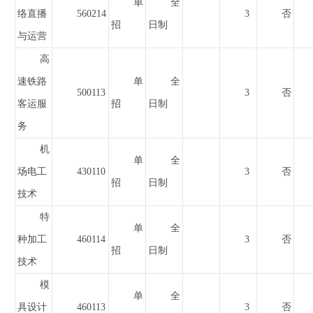
单
全
络直播
560214
3
否
招
日制
与运营
高
速铁路
单
全
500113
3
否
客运服
招
日制
务
机
单
全
场电工
430110
3
否
招
日制
技术
特
单
全
种加工
460114
3
否
招
日制
技术
模
单
全
具设计
460113
3
否