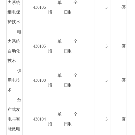
力系统
单
全
430106
3
否
继电保
招
日制
护技术
电
力系统
单
全
430105
3
否
自动化
招
日制
技术
供
单
全
用电技
430108
3
否
招
日制
术
分
布式发
单
全
电与智
430104
3
否
招
日制
能微电