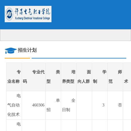
招生计划
专
专业代
类
培
面
学
师
业名称
码
型
养类型
向人群
制
范
术
电
单
全
气自动
460306
3
否
招
日制
化技术
电