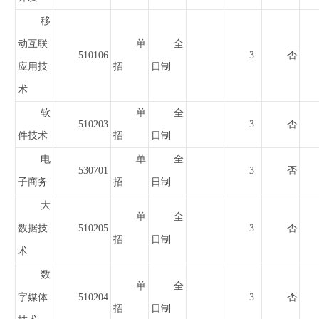
移
动互联
单
全
510106
3
否
应用技
招
日制
术
软
单
全
510203
3
否
件技术
招
日制
电
单
全
530701
3
否
子商务
招
日制
大
单
全
数据技
510205
3
否
招
日制
术
数
单
全
字媒体
510204
3
否
招
日制