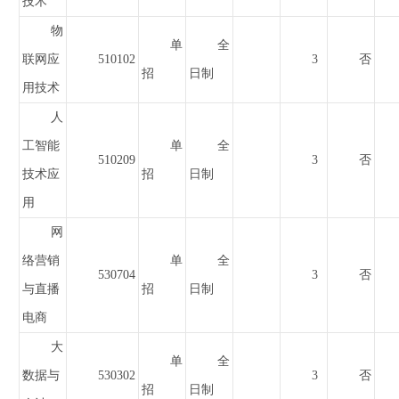
技术
物
单
全
联网应
510102
3
否
招
日制
用技术
人
工智能
单
全
510209
3
否
技术应
招
日制
用
网
络营销
单
全
530704
3
否
与直播
招
日制
电商
大
单
全
数据与
530302
3
否
招
日制