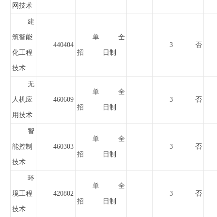
网技术
建
筑智能
单
全
440404
3
否
化工程
招
日制
技术
无
单
全
人机应
460609
3
否
招
日制
用技术
智
单
全
能控制
460303
3
否
招
日制
技术
环
单
全
境工程
420802
3
否
招
日制
技术