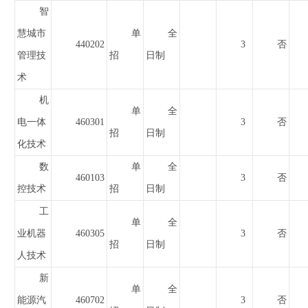
智
慧城市
单
全
440202
3
否
管理技
招
日制
术
机
单
全
电一体
460301
3
否
招
日制
化技术
数
单
全
460103
3
否
控技术
招
日制
工
单
全
业机器
460305
3
否
招
日制
人技术
新
单
全
能源汽
460702
3
否