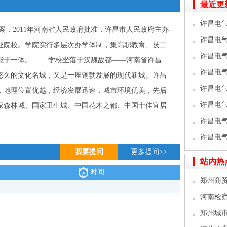
最近更
许昌电气
，2011年河南省人民政府批准，许昌市人民政府主办
生章程
许昌电气
业院校。学院实行多层次办学体制，集高职教育、技工
许昌电气
功能于一体。 学校坐落于汉魏故都——河南省许昌
许昌电气
悠久的文化名城，又是一座蓬勃发展的现代新城。许昌
生章程
许昌电气
，地理位置优越，经济发展迅速，城市环境优美，先后
生拟录
许昌电气
家森林城、国家卫生城、中国花木之都、中国十佳宜居
许昌电气
许昌电气
我要提问
更多提问>>
站内热
时间
郑州商贸
河南检察
作章程
郑州城市