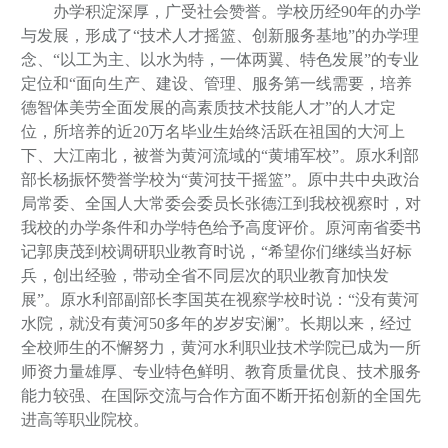
办学积淀深厚，广受社会赞誉。学校历经90年的办学
与发展，形成了“技术人才摇篮、创新服务基地”的办学理
念、“
以工为主、以水为特，
一体两翼、特色发展
”的专业
定位和“面向生产、建设、管理、服务第一线需要，培养
德智体美劳全面发展的高素质技术技能人才”的人才定
位，所培养的近20万名毕业生始终活跃在祖国的大河上
下、大江南北，被誉为黄河流域的“黄埔军校”。原水利部
部长杨振怀赞誉学校为“黄河技干摇篮”。原中共中央政治
局常委、全国人大常委会委员长张德江到我校视察时，对
我校的办学条件和办学特色给予高度评价。原河南省委书
记郭庚茂到校调研职业教育时说，“希望你们继续当好标
兵，创出经验，带动全省不同层次的职业教育加快发
展”。原水利部副部长李国英在视察学校时说：“没有黄河
水院，就没有黄河50多年的岁岁安澜”。长期以来，经过
全校师生的不懈努力，黄河水利职业技术学院已成为一所
师资力量雄厚、专业特色鲜明、教育质量优良、技术服务
能力较强、在国际交流与合作方面不断开拓创新的全国先
进高等职业院校。