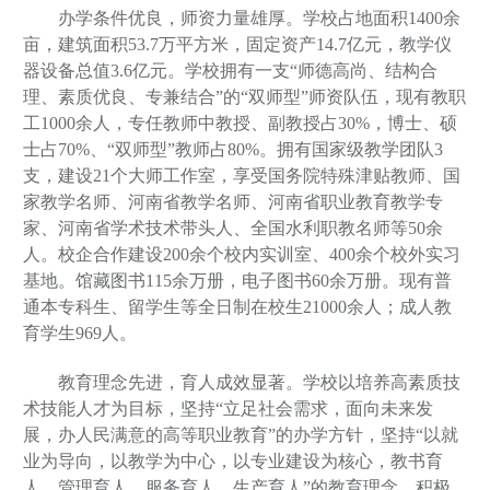
办学条件优良，师资力量雄厚。学校占地面积1400余
亩，建筑面积53.7万平方米，固定资产14.7亿元，教学仪
器设备总值3.6亿元。学校拥有一支“师德高尚、结构合
理、素质优良、专兼结合”的“双师型”师资队伍，现有教职
工1000余人，
专任教师中教授、副教授占
30%
，博士、硕
士占
70%
、“双师型”教师占
80%
。
拥有国家级教学团队3
支，建设21个大师工作室，享受国务院特殊津贴教师、国
家教学名师、河南省教学名师、河南省职业教育教学专
家、河南省学术技术带头人、全国水利职教名师等50余
人。校企合作建设200余个校内实训室、400余个校外实习
基地。馆藏图书115余万册，电子图书60余万册。
现有普
通本专科生、留学生等全日制在校生
21000
余人
；成人教
育学生969人。
教育理念先进，育人成效显著。学校以培养高素质技
术技能人才为目标，坚持“立足社会需求，面向未来发
展，办人民满意的高等职业教育”的办学方针，坚持“以就
业为导向，以教学为中心，以专业建设为核心，教书育
人，管理育人，服务育人，生产育人”的教育理念，积极