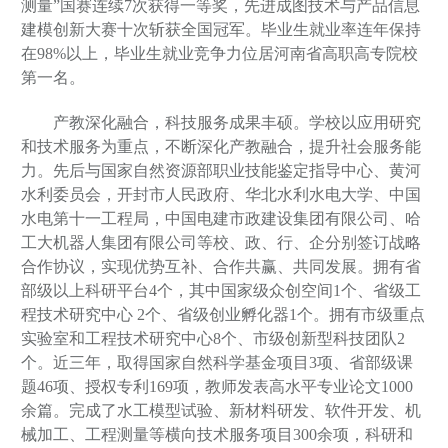
测量”国赛连续7次获得一等奖，先进成图技术与产品信息
建模创新大赛十次斩获全国冠军。毕业生就业率连年保持
在98%以上，毕业生就业竞争力位居河南省高职高专院校
第一名。
产教深化融合，科技服务成果丰硕。学校以应用研究
和技术服务为重点，不断深化产教融合，提升社会服务能
力。先后与国家自然资源部职业技能鉴定指导中心、黄河
水利委员会，开封市人民政府、华北水利水电大学、中国
水电第十一工程局，中国电建市政建设集团有限公司、哈
工大机器人集团有限公司等校、政、行、企分别签订战略
合作协议，实现优势互补、合作共赢、共同发展。拥有省
部级以上科研平台4个，其中国家级众创空间1个、省级工
程技术研究中心 2个、省级创业孵化器1个。拥有市级重点
实验室和工程技术研究中心8个、市级创新型科技团队2
个。近三年，取得国家自然科学基金项目3项、省部级课
题46项、授权专利169项，教师发表高水平专业论文1000
余篇。完成了水工模型试验、新材料研发、软件开发、机
械加工、工程测量等横向技术服务项目300余项，科研和